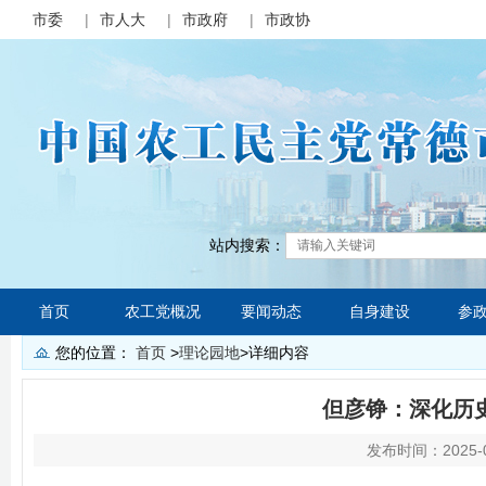
市委
|
市人大
|
市政府
|
市政协
站内搜索：
首页
农工党概况
要闻动态
自身建设
参
您的位置：
首页
>
理论园地
>
详细内容
但彦铮：深化历
发布时间：2025-0