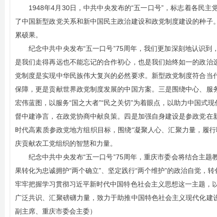
1948年4月30日，中共中央发布的“五一口号”，标志着各
了中国新型政党关系和新中国民主政治建设和政党制度建设的种子
累硕果。
纪念中共中央发布“五一口号”75周年，我们更加深刻地认识
是我们走得再远也不能忘记的合作初心，也是我们始终如一的政治
党制度是实现中华民族伟大复兴的必然要求。新型政党制度符合当
保障，更是贡献世界政党制度发展的中国方案。三是围绕中心、服
宏伟蓝图，以服务“国之大者”“民之关切”为着眼点，以助力中国
督中建诤言，在政党协商中献良策。四是加强自身建设是参政党在
时代高素质参政党地方组织目标，围绕“凝聚人心、汇聚力量，履行
庆贡献农工党组织的智慧和力量。
纪念中共中央发布“五一口号”75周年，重庆市委会将结合主
果转化为忠诚拥护“两个确立”、坚定践行“两个维护”的政治自觉
牢牢把握学习贯彻习近平新时代中国特色社会主义思想这一主题，以
广泛共识、汇聚磅礴力量，致力于助推中国特色社会主义现代化建
副主席、重庆市委会主委）