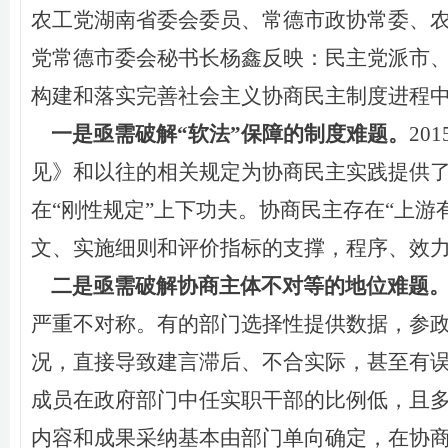
农工党湖南省委会委员、常德市政协常委、
党常德市委会秘书长杨鑫反映：
民主党派市
构建和落实完善
社会主义协商民主制度
进程
一是亟需破解
“软法”保障的制度难题。
20
见》和以往的相关规定为协商民主实践提供
在“刚性规定”上下功夫。协商民主存在“上
文、实施细则和评价指标的支撑，程序、效力
二是亟需破解协商主体不对等的地位难题
严重不对称
。有的
部门选择性提供
数据
，参
况，直接
导致
建言
滞后、不合实际，甚至
有
成员在政府部门中任实职干部的比例低，
且
内容和成果采纳基本由
部门
单向
确定
，
在协