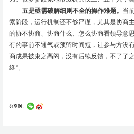
五是亟需破解细则不全的操作难题。
当
索阶段，
运行机制还不够严谨，
尤其是
协商
的
协不协商、协商什么、怎么协商
看领导意
有的事前不通气
或预留时间短
，
让
参与方没
商
成果被
束之高阁，
没有
后续反馈，不了了
终”。
分享到：