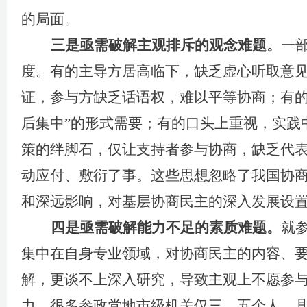
的局面
。
三是亟需破解主观排斥的观念难题。
一
度。有的
主导方
居高临下，缺乏虚心听取意
证
，参与方
缺乏话语权，
难以
平等协商
；
有
后集中
”
的形式
需要；有的
口头上重视，实践
策的绊脚石，
仅
让支持者参与
协商
，缺乏代
动应付、敷衍了事。这些思想忽略了
我
国协
和深远影响，对基层协商民主的深入发展
设
四是亟需破解能力不足的素质难题。
就
集中在自身专业领域，对协商民主的内容、
解，更谈不上深入研究，导致主观上不愿参
力。很多参政党地市级机关仅
三、五
个人，