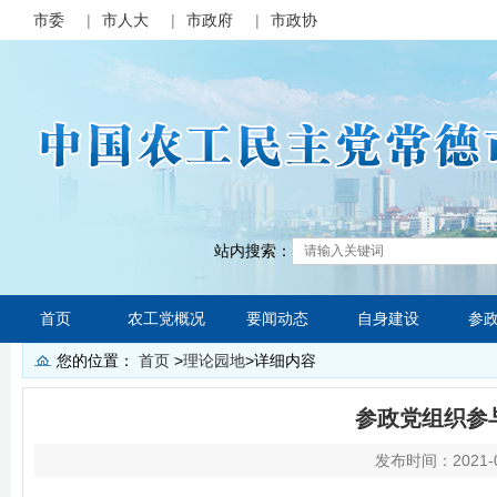
市委
|
市人大
|
市政府
|
市政协
站内搜索：
首页
农工党概况
要闻动态
自身建设
参
您的位置：
首页
>
理论园地
>
详细内容
参政党组织参
发布时间：2021-0