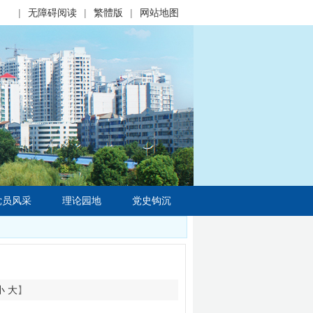
|
无障碍阅读
|
繁體版
|
网站地图
党员风采
理论园地
党史钩沉
小
大
】